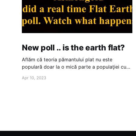
New poll .. is the earth flat?
Aflăm că teoria pămantului plat nu este
populară doar la o mică parte a populaţiei cum
s-ar putea crede .. guess what iFrame is not
Apr 10, 2023
supported!