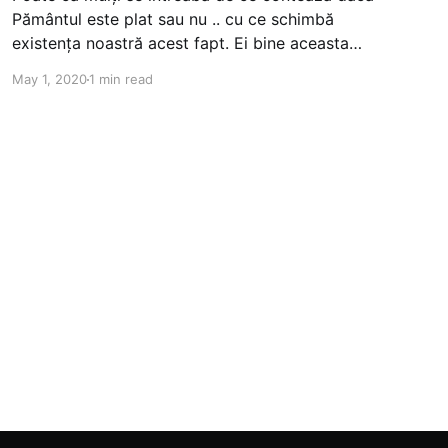
Pământul este plat sau nu .. cu ce schimbă
existența noastră acest fapt. Ei bine aceasta
contează pentru că dacă se dovedește a fi
May 1, 2020
1 min read
adevărat, înseamnă că nu mai suntem o planetă
în derivă prin spațiu fără scop și destinație. Unii
vor