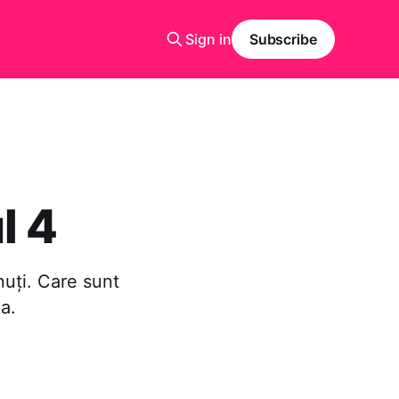
Sign in
Subscribe
l 4
nuți. Care sunt
a.