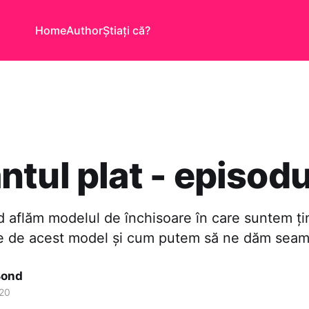
Home
Author
Știați că?
tul plat - episodu
d aflăm modelul de închisoare în care suntem ți
use de acest model și cum putem să ne dăm seam
Bond
020