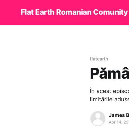
Flat Earth Romanian Comunity
flatearth
Pămân
În acest episo
limitările ad
James 
Apr 14, 2