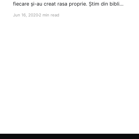
fiecare și-au creat rasa proprie. Știm din biblie
că istoria rasei israelitene a început acum 4-
Jun 16, 2020
2 min read
5000 de ani. Dar avem date că a existat viață
înaintea acestei perioade. Nu putem zice că
biblia minte